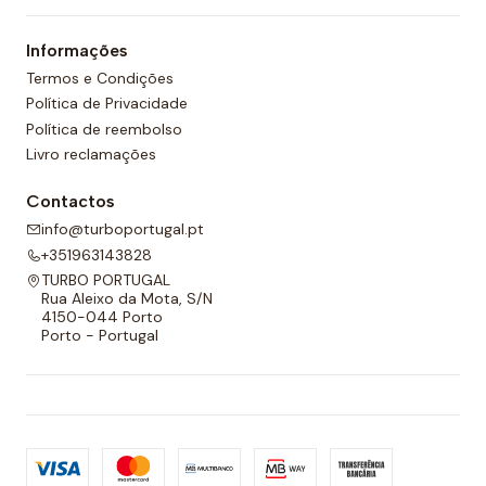
um forro completo na frente e nas costas e um
Informações
cordão ajustável para melhor adaptabilidade.
Termos e Condições
Política de Privacidade
Política de reembolso
Livro reclamações
Contactos
info@turboportugal.pt
+351963143828
TURBO PORTUGAL
Rua Aleixo da Mota, S/N
4150-044 Porto
Porto - Portugal