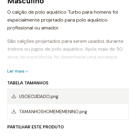
Masculino
O calção de polo aquático Turbo para homens foi
especialmente projetado para polo aquático
profissional ou amador.
São calções projetados para serem usados durante
treinos ou jogos de polo aquático. Após mais de 50
anos de experiência, foi desenhada uma estampa
extremamente confortável, que se adapta
Ler mais
perfeitamente ao corpo, proporcionando conforto e
sensação de leveza.
TABELA TAMANHOS
Dessa forma, os calções de polo aquático facilitam a
USOECUIDADO.png
mobilidade na água, evitando o arrasto da água e
permitindo um movimento mais rápido ao nadar.
TAMANHOSHOMEMEMENINO.png
Mas, sem dúvida, os calções Turbo são da melhor
PARTILHAR ESTE PRODUTO
qualidade, sempre utilizando materiais da mais alta