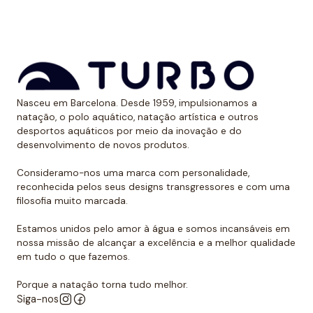
aos raios UV.
Dessa forma, as cores mantêm sua vitalidade por
muito tempo sem sofrer desgaste.
Uso recomendado de calção para
Nasceu em Barcelona. Desde 1959, impulsionamos a
polo aquático
natação, o polo aquático, natação artística e outros
desportos aquáticos por meio da inovação e do
Da Turbo recomendamos usar o calção para praticar
desenvolvimento de novos produtos.
polo aquático ou treinar natação. Como se encaixa
perfeitamente no corpo, dificulta que o jogador de
Consideramo-nos uma marca com personalidade,
reconhecida pelos seus designs transgressores e com uma
polo aquático seja agarrado pelos rivais, algo de vital
filosofia muito marcada.
importância. Além disso, nossos calções não arrastam
água durante o movimento, melhorando a mobilidade
Estamos unidos pelo amor à água e somos incansáveis em
do homem que os usa. É por isso que eles podem ser
nossa missão de alcançar a excelência e a melhor qualidade
em tudo o que fazemos.
usados sem qualquer problema para natação ou
desportos aquáticos semelhantes.
Porque a natação torna tudo melhor.
Siga-nos
Além disso, todos os calções de polo aquático têm