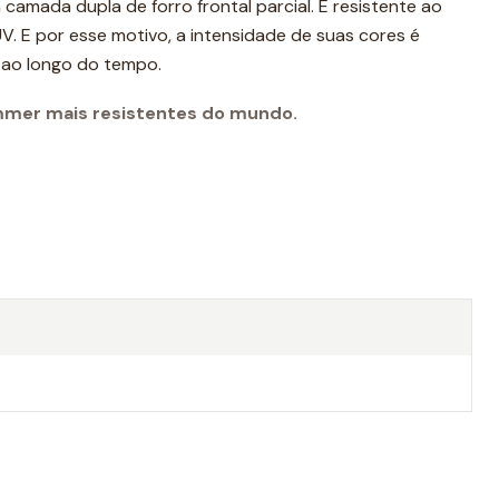
amada dupla de forro frontal parcial. É resistente ao
UV. E por esse motivo, a intensidade de suas cores é
 ao longo do tempo.
mmer mais resistentes do mundo.
 cm (tomando o tamanho 'M' como referência)
er PBT, 45% poliéster
ática da natação como calção de treino. Graças à sua