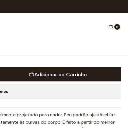
ÃO TRAIN HARD
0
MER NATAÇÃO TRAIN HARD
ICO E NATAÇÃO
Adicionar ao Carrinho
ones
lmente projetado para nadar. Seu padrão ajustável faz
tamente às curvas do corpo. É feito a partir do melhor