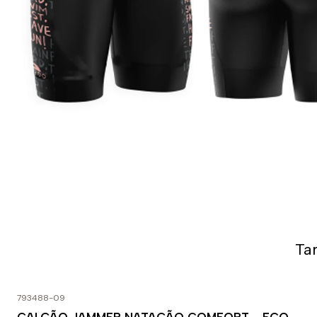
Ta
793488-09