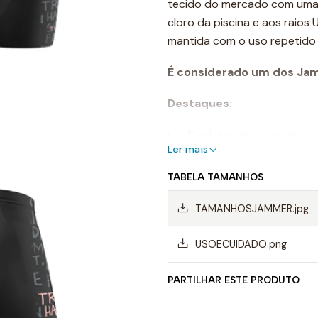
tecido do mercado com uma c
cloro da piscina e aos raios 
mantida com o uso repetido
É considerado um dos Ja
Destaques:
- Costuras reforçadas
Ler mais
- Cordão ajustável
- Forro frontal parcial
TABELA TAMANHOS
- Comprimento lateral: 38
- Resistente ao cloro
TAMANHOSJAMMER.jpg
- Cores de longa duração
- Composição: 55% poliést
USOECUIDADO.png
Uso recomendado:
PARTILHAR ESTE PRODUTO
- Jammer perfeito para a pr