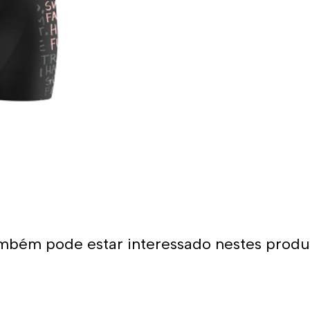
grande adaptabilidade ao co
muito confortável para o uso 
Por ter um único forro front
pode ser usado por muitas h
*Este item tem um tamanho
escolher o mesmo tamanho q
pouco maior quando compara
geralmente são menores do 
mbém pode estar interessado nestes produ