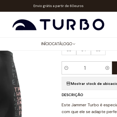
go
HOMEM / MENINO
CALÇÕES JAMMER
CALÇÃO JAMMER NATAÇ
Envio grátis a partir de 60euros
|
CALÇÃO JAM
TAMANHOS MENINO POLO AQUÁT
INÍCIO
CATÁLOGO
03
04
05
Quantidade
Mostrar stock de ubicaci
DESCRIÇÃO
Este Jammer Turbo é especia
com que ele se adapte perfei