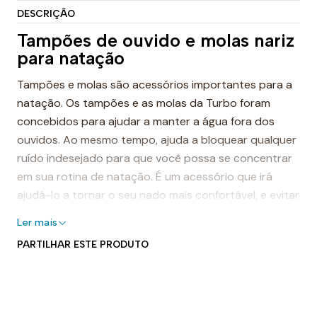
DESCRIÇÃO
Tampões de ouvido e molas nariz
para natação
Tampões e molas são acessórios importantes para a
natação. Os tampões e as molas da Turbo foram
concebidos para ajudar a manter a água fora dos
ouvidos. Ao mesmo tempo, ajuda a bloquear qualquer
ruído indesejado para que você possa se concentrar
em sua rotina de natação. É um acessório que irá
ajudá-lo a tornar o seu nado mais confortável, e evitar
a infecção bacteriana a longo prazo da água ficar
Ler mais
preso no canal auditivo.
PARTILHAR ESTE PRODUTO
Se você não usar um clipe nasal, a água pode
facilmente escorregar pelo nariz se não estiver
devidamente protegida. Por um preço muito baixo, as