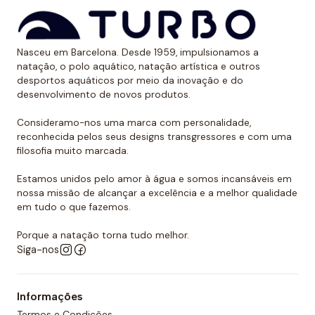
apenas acessórios de natação com os melhores
materiais do mercado. Todos os nossos produtos são
resistentes ao cloro e podem ser usados em natação
Nasceu em Barcelona. Desde 1959, impulsionamos a
em águas abertas ou triatlo ou qualquer outro
natação, o polo aquático, natação artística e outros
desporto aquático.
desportos aquáticos por meio da inovação e do
desenvolvimento de novos produtos.
Molas nariz Turbo para nadar
Consideramo-nos uma marca com personalidade,
As molas de nariz para natação Turbo sempre farão
reconhecida pelos seus designs transgressores e com uma
filosofia muito marcada.
seu trabalho e são feitos com materiais de alta
qualidade. Eles são usados pelas principais equipes
Estamos unidos pelo amor à água e somos incansáveis em
mundiais de natação artística e sincronizado.
nossa missão de alcançar a excelência e a melhor qualidade
em tudo o que fazemos.
Possuem o dimensionamento perfeito e oferecem
conforto e durabilidade aos banhistas.
Porque a natação torna tudo melhor.
Siga-nos
Se você tem problemas para prender a respiração
debaixo da água ou pratica desportos subaquáticos
regularmente, as nossas molas podem ajudá-lo a
Informações
passar mais tempo debaixo da água sem problemas.
Termos e Condições