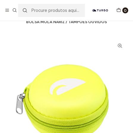
Envio grátis a partir de 60euros
0
Início
Catálogo
ACESSÓRIOS
MOLA NARIZ E TAMPÕES
BOLSA MOLA NARIZ / TAMPÕES OUVIDOS