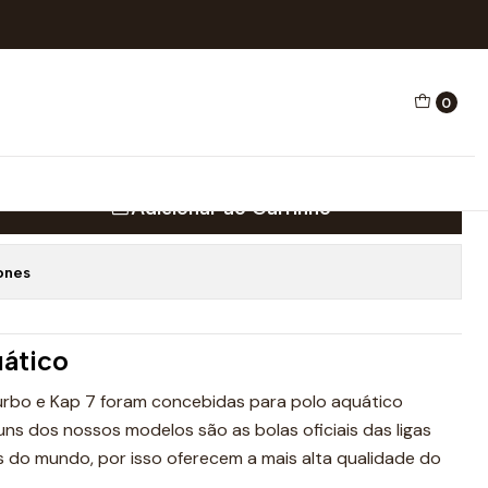
MANHO 3 VINTAGE
0
AQUÁTICO KAP7+TURBO
VINTAGE
Adicionar ao Carrinho
ones
uático
urbo e Kap 7 foram concebidas para polo aquático
guns dos nossos modelos são as bolas oficiais das ligas
s do mundo, por isso oferecem a mais alta qualidade do