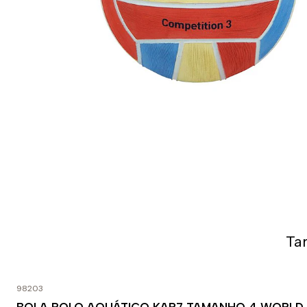
Ta
98203