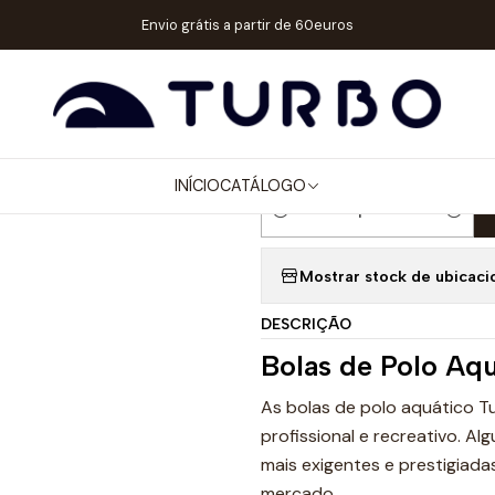
ACESSÓRIOS
BOLAS WP
BOLA POLO AQUÁTICO KAP7+TURBO TA
Envio grátis a partir de 60euros
|
BOLA POLO 
TAMANHO 3 
INÍCIO
CATÁLOGO
Quantidade
Mostrar stock de ubicaci
DESCRIÇÃO
Bolas de Polo Aq
As bolas de polo aquático T
profissional e recreativo. Al
mais exigentes e prestigiada
mercado.