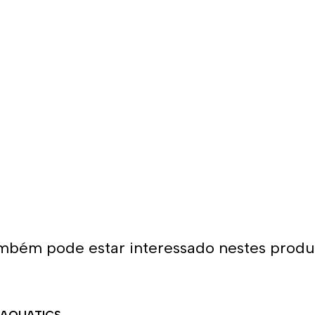
Deve-se notar também que no
que se adapta à maioria dos
escape do interior.
mbém pode estar interessado nestes produ