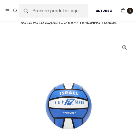
Envio grátis a partir de 60euros
0
Início
Catálogo
ACESSÓRIOS
BOLAS WP
BOLA POLO AQUÁTICO KAP7 TAMANHO 1 ISRAEL