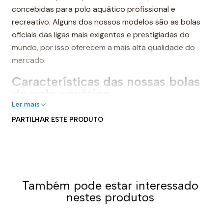
concebidas para polo aquático profissional e
recreativo. Alguns dos nossos modelos são as bolas
oficiais das ligas mais exigentes e prestigiadas do
mundo, por isso oferecem a mais alta qualidade do
mercado.
Características das nossas bolas
de polo aquático
Ler mais
Apesar de termos diferentes gamas de bolas de polo
PARTILHAR ESTE PRODUTO
aquático, todas elas garantem qualidade e fiabilidade.
As bolas Turbo e Kap 7 são projetadas com a nova
tecnologia Ultra Grip, que oferece um novo padrão
com maior atrito e com uma borracha especial
ultrarresistente para melhor aderência. Além disso, as
Também pode estar interessado
cores foram melhoradas para maior resistência. Todas
nestes produtos
as bolas de polo aquático, como o resto dos nossos
produtos, estão sujeitas a um rigoroso controlo de