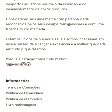
projetada com uma válvula de ar que se adapta à
desportos aquáticos por meio da inovação e do
maioria dos tipos de manchas e também não permite
desenvolvimento de novos produtos.
que o ar escape do interior.
Consideramo-nos uma marca com personalidade,
reconhecida pelos seus designs transgressores e com uma
filosofia muito marcada.
Estamos unidos pelo amor à água e somos incansáveis em
nossa missão de alcançar a excelência e a melhor qualidade
em tudo o que fazemos.
Porque a natação torna tudo melhor.
Siga-nos
Informações
Termos e Condições
Política de Privacidade
Política de reembolso
Livro reclamações