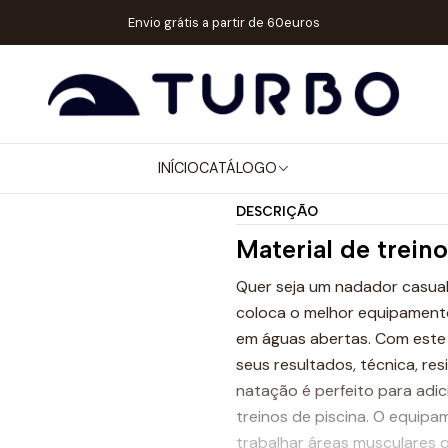
Início
Catálogo
ACESSÓRIOS
TUBOS
AERO SNORKEL NEON
Envio grátis a partir de 60euros
|
AERO SNORK
Mostrar stock de ubicaci
INÍCIO
CATÁLOGO
DESCRIÇÃO
Material de trein
Quer seja um nadador casual 
coloca o melhor equipamento 
em águas abertas. Com este 
seus resultados, técnica, re
natação é perfeito para adic
treinos de piscina. O equipa
trabalhar áreas musculares 