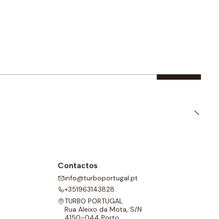
Contactos
info@turboportugal.pt
+351963143828
TURBO PORTUGAL
Rua Aleixo da Mota, S/N
4150-044 Porto