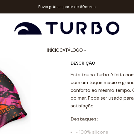
o
Catálogo
ACESSÓRIOS
TOUCAS SILICONE
TOUCA SILICONE R
Envio grátis a partir de 60euros
|
TOUCA SILIC
Mostrar stock de ubicaci
INÍCIO
CATÁLOGO
DESCRIÇÃO
Esta touca Turbo é feita com
com um toque macio e grande
conforto ao mesmo tempo. Os
do mar. Pode ser usado para
satisfação.
Destaques:
- 100% silicone