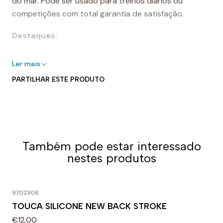
do mar. Pode ser usado para treinos diários ou
competições com total garantia de satisfação.
Destaques:
- 100% silicone
Ler mais
- Perfeito para piscinas interiores e exteriores
PARTILHAR ESTE PRODUTO
- Elástico para um ajuste seguro e adaptável
- Forma aerodinâmica
- Fácil de colocar e tirar
Uso recomendado:
Também pode estar interessado
Perfeita para nadar. Projetado para uso diário em
nestes produtos
treinos ou competições. A densidade específica do
silicone faz dela uma touca muito forte e flexível.
9702306
TOUCA SILICONE NEW BACK STROKE
€12,00