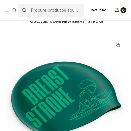
Envio grátis a partir de 60euros
0
Início
Catálogo
ACESSÓRIOS
TOUCAS SILICONE
TOUCA SILICONE NEW BREAST STROKE