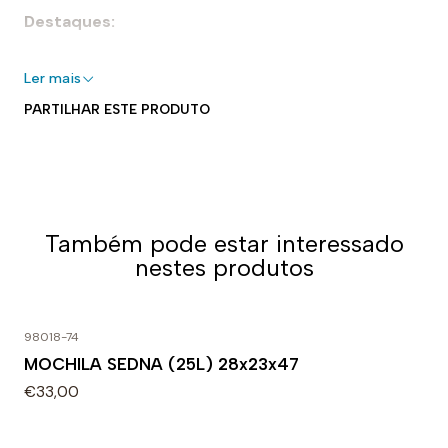
Destaques:
- 100% silicone
Ler mais
- Perfeito para piscinas interiores e exteriores
PARTILHAR ESTE PRODUTO
- Elástico para um ajuste seguro e adaptável
- Forma aerodinâmica
- Fácil de colocar e tirar
Uso recomendado:
Também pode estar interessado
Perfeita para nadar. Projetado para uso diário em
nestes produtos
treinos ou competições. A densidade específica do
silicone faz dela uma touca muito forte e flexível.
+1
98018-74
MOCHILA SEDNA (25L) 28x23x47
€33,00