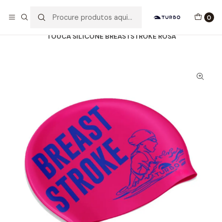
Envio grátis a partir de 60euros
0
Início
Catálogo
ACESSÓRIOS
TOUCAS SILICONE
TOUCA SILICONE BREASTSTROKE ROSA