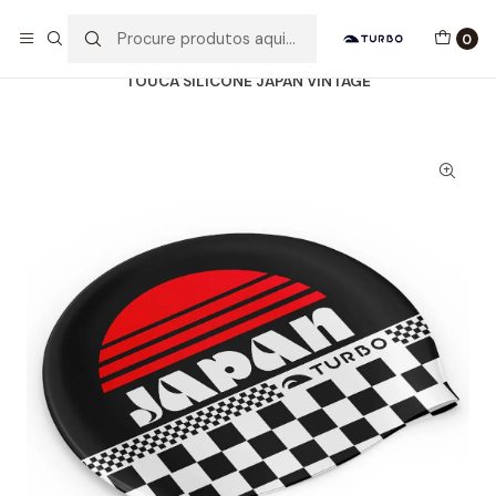
Envio grátis a partir de 60euros
0
Início
Catálogo
ACESSÓRIOS
TOUCAS SILICONE
TOUCA SILICONE JAPAN VINTAGE