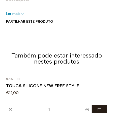
- 100% silicone
Ler mais
- Perfeito para piscinas interiores e exteriores
PARTILHAR ESTE PRODUTO
- Elástico para um ajuste seguro e adaptável
- Forma aerodinâmica
- Fácil de colocar e tirar
Uso recomendado:
Também pode estar interessado
Perfeita para nadar. Projetado para uso diário em
nestes produtos
treinos ou competições. A densidade específica do
silicone faz dela uma touca muito forte e flexível.
9702308
TOUCA SILICONE NEW FREE STYLE
€12,00
Quantidade