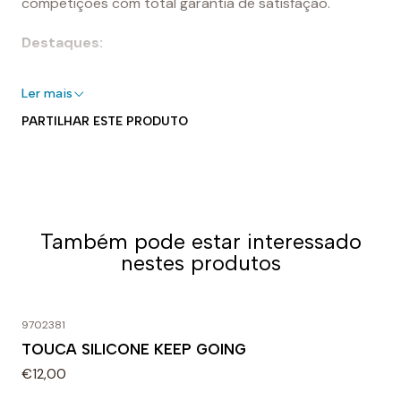
competições com total garantia de satisfação.
Destaques:
- 100% silicone
Ler mais
- Perfeito para piscinas interiores e exteriores
PARTILHAR ESTE PRODUTO
- Elástico para um ajuste seguro e adaptável
- Forma aerodinâmica
- Fácil de colocar e tirar
Uso recomendado:
Também pode estar interessado
Perfeita para nadar. Projetado para uso diário em
nestes produtos
treinos ou competições. A densidade específica do
silicone faz dela uma touca muito forte e flexível.
9702381
TOUCA SILICONE KEEP GOING
€12,00