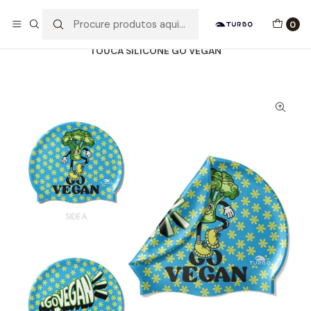
Envio grátis a partir de 60euros
0
Início
Catálogo
ACESSÓRIOS
TOUCAS SILICONE
TOUCA SILICONE GO VEGAN