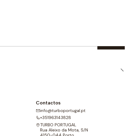
Contactos
info@turboportugal.pt
+351963143828
TURBO PORTUGAL
Rua Aleixo da Mota, S/N
4150-044 Porto