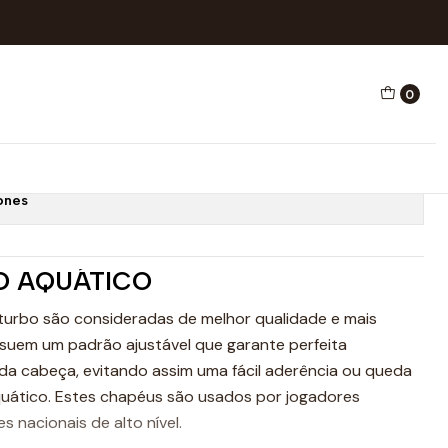
DA REDES Nº 13
0
AQUÁTICO SERBIA GUARDA
ones
O AQUÁTICO
turbo são consideradas de melhor qualidade e mais
suem um padrão ajustável que garante perfeita
da cabeça, evitando assim uma fácil aderência ou queda
quático. Estes chapéus são usados por jogadores
es nacionais de alto nível.