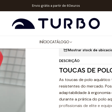
o
ACESSÓRIOS
TOUCAS WP
TOUCA POLO AQUÁTICO SERBIA GUAR
Envio grátis a partir de 60euros
|
TOUCA POLO 
REDES Nº 13
INÍCIO
CATÁLOGO
Mostrar stock de ubicaci
DESCRIÇÃO
TOUCAS DE POL
As toucas de polo aquático 
resistentes do mercado. Pos
adaptabilidade à ergonomia 
durante a prática do polo a
profissionais de elite e equip