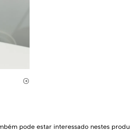
Também levamos em conta qu
constante agarrar e puxar. 
são feitas com costura dupla
essas razões que podemos di
resistentes do mercado.
Quer comprar um 
Você já encontrou a loja o
para o polo aquático, desde
para sua equipa. O nosso mat
condições para a prática d
variedade de designs, cores 
aquático! Você certamente e
produtos.
mbém pode estar interessado nestes produ