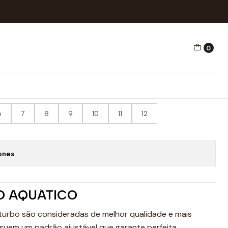
GAL BRANCA
0
 AQUÁTICO PORTUGAL
6
7
8
9
10
11
12
ones
O AQUÁTICO
turbo são consideradas de melhor qualidade e mais
suem um padrão ajustável que garante perfeita