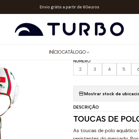
logo
ACESSÓRIOS
TOUCAS WP
TOUCA POLO AQUÁTICO PORTU
Envio grátis a partir de 60euros
|
TOUCA POLO
BRANCA
INÍCIO
CATÁLOGO
NÚMERO
2
3
4
5
Mostrar stock de ubicaci
DESCRIÇÃO
TOUCAS DE POL
As toucas de polo aquático 
resistentes do mercado. Pos