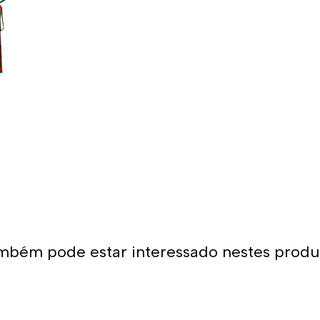
são feitos com o melhor teci
Da mesma forma, o protetor 
microperfurações que garant
Também levamos em conta qu
constante agarrar e puxar. 
são feitas com costura dupla
essas razões que podemos di
resistentes do mercado.
Quer comprar um 
Você já encontrou a loja o
para o polo aquático, desde
mbém pode estar interessado nestes produ
para sua equipa. O nosso mat
condições para a prática d
variedade de designs, cores 
aquático! Você certamente e