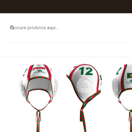
Início
Catá