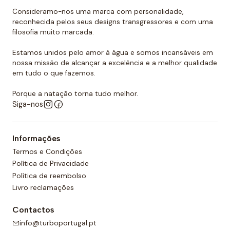
promover a sua resistência. É por todas essas razões
Consideramo-nos uma marca com personalidade,
que podemos dizer que as toucas de polo aquático
reconhecida pelos seus designs transgressores e com uma
filosofia muito marcada.
Turbo são as mais resistentes do mercado.
Estamos unidos pelo amor à água e somos incansáveis em
Quer comprar um touca de polo
nossa missão de alcançar a excelência e a melhor qualidade
aquático?
em tudo o que fazemos.
Você já encontrou a loja onde pode comprar todos
Porque a natação torna tudo melhor.
os equipamentos necessários para o polo aquático,
Siga-nos
desde toucas de piscina até fatos de banho
personalizados para sua equipa. O nosso material é
Informações
todo de alta qualidade e garante as melhores
Termos e Condições
condições para a prática de qualquer desporto
Política de Privacidade
aquático. Temos também uma grande variedade de
Política de reembolso
designs, cores e, claro, tamanhos. Confira nossa ampla
Livro reclamações
seleção de polo aquático! Você certamente
encontrará o que precisa entre a nossa gama de
Contactos
produtos.
info@turboportugal.pt