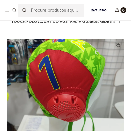
Envio grátis a partir de 60euros
0
Início
Catálogo
ACESSÓRIOS
TOUCAS WP
TOUCA POLO AQUÁTICO AUSTRALIA GUARDA REDES Nº 1