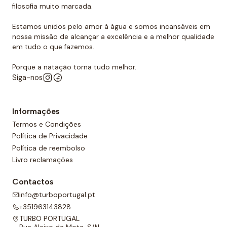
filosofia muito marcada.
-
Anti-pilling: Previne o frizz,
os nossos fatos de
banho e biquinis são da melhor qualidade e evitam o
Estamos unidos pelo amor à água e somos incansáveis em
nossa missão de alcançar a excelência e a melhor qualidade
aparecimento de nós ou comprimidos, comuns em
em tudo o que fazemos.
produtos de menor qualidade.
-
Perfect Fit:
biquinis femininos que se encaixam
Porque a natação torna tudo melhor.
perfeitamente em todos os tipos de corpo. Os
Siga-nos
tamanhos de S a 5XL estão disponíveis na maioria
dos nossos biquinis femininos.
Informações
-
Leve:
Biquinis leves e de secagem muito rápida,
Termos e Condições
perfeitos para uso em qualquer estação.
Política de Privacidade
-
Esportivos:
biquinis tão confortáveis quanto os
Política de reembolso
fatos de banho femininos, pensados para garantir
Livro reclamações
conforto na hora de nadar.
Contactos
Se você está procurando a melhor opção para o seu
info@turboportugal.pt
novo biquini, por que não escolher uma marca que
+351963143828
garanta a melhor qualidade? Aproveite o mar ou a
TURBO PORTUGAL