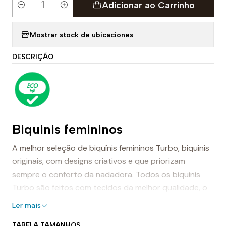
Adicionar ao Carrinho
Quantidade
Mostrar stock de ubicaciones
DESCRIÇÃO
Biquinis femininos
A melhor seleção de biquínis femininos Turbo, biquinis
originais, com designs criativos e que priorizam
sempre o conforto da nadadora. Todos os biquinis
Turbo são feitos com tecidos da melhor qualidade, o
que lhes confere resistência extra e grande
Ler mais
durabilidade, tanto na piscina (resistente ao cloro)
TABELA TAMANHOS