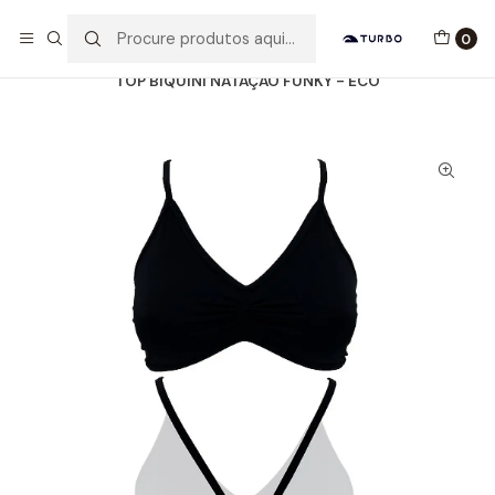
Envio grátis a partir de 60euros
0
Início
Catálogo
MULHER / MENINA
BIQUINIS
TOP BIQUINI NATAÇÃO FUNKY - ECO