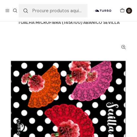
Envio grátis a partir de 60euros
0
Início
Catálogo
ACESSÓRIOS
TOALHAS MICROFIBRA
TOALHA MICROFIBRA (145X100) ABANICO SEVILLA