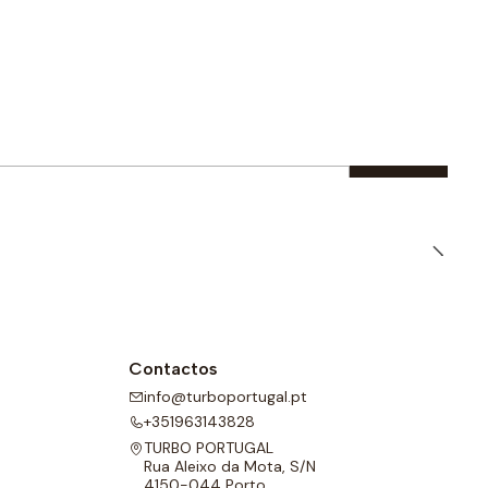
Contactos
info@turboportugal.pt
+351963143828
TURBO PORTUGAL
Rua Aleixo da Mota, S/N
4150-044 Porto