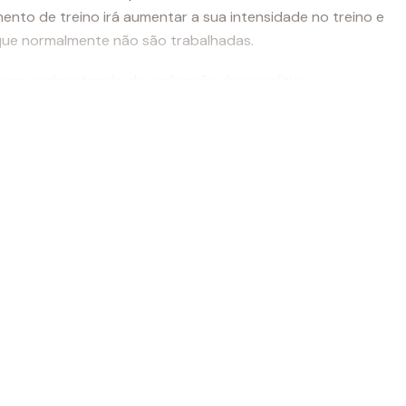
mento de treino irá aumentar a sua intensidade no treino e
que normalmente não são trabalhadas.
s muscular através da realização de exercícios
ica de natação ao atingir a posição corporal ideal.
do Equipamento de Treino de
amento de natação oferecidos pela Turbo compartilham
ico
a