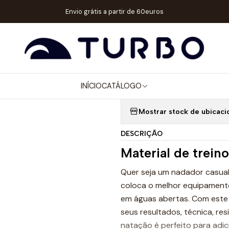
Início
Catálogo
ACESSÓRIOS
PRANCHAS
PRANCHA PISTACHIO
Envio grátis a partir de 60euros
|
PRANCHA PIS
INÍCIO
CATÁLOGO
Quantidade
Mostrar stock de ubicaci
DESCRIÇÃO
Material de trein
Quer seja um nadador casual 
coloca o melhor equipamento 
em águas abertas. Com este 
seus resultados, técnica, re
natação é perfeito para adic