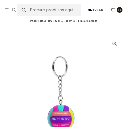
Envio grátis a partir de 60euros
0
Início
Catálogo
ACESSÓRIOS
PORTACHAVES
PORTACHAVES BOLA MULTICOLOR 5