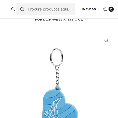
Envio grátis a partir de 60euros
0
Início
Catálogo
ACESSÓRIOS
PORTACHAVES
PORTACHAVES ARTISTIC 02