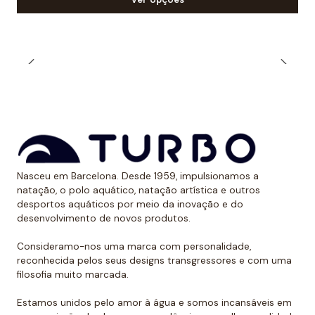
Fato de banho de competição concebido para
natação de alto desempenho
Tecidos hidrodinâmicos avançados que ajudam a
reduzir a resistência na água
Design técnico que favorece uma posição corporal
eficiente durante a natação
Construção leve pensada para competição
Desenvolvido e testado com nadadores competitivos
Nasceu em Barcelona. Desde 1959, impulsionamos a
natação, o polo aquático, natação artística e outros
desportos aquáticos por meio da inovação e do
desenvolvimento de novos produtos.
Consideramo-nos uma marca com personalidade,
reconhecida pelos seus designs transgressores e com uma
filosofia muito marcada.
Estamos unidos pelo amor à água e somos incansáveis em