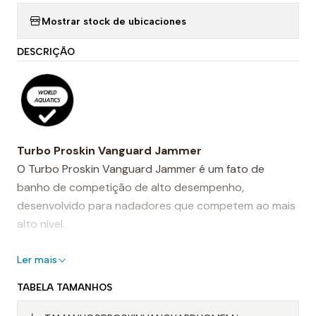
Mostrar stock de ubicaciones
DESCRIÇÃO
Turbo Proskin Vanguard Jammer
O Turbo Proskin Vanguard Jammer é um fato de
banho de competição de alto desempenho,
desenvolvido para nadadores que competem ao mais
alto nível.
Após anos de investigação, desenvolvimento e testes
Ler mais
na água, combina tecidos hidrodinâmicos avançados
TABELA TAMANHOS
com um design técnico pensado para favorecer uma
posição do corpo mais estável e eficiente durante a