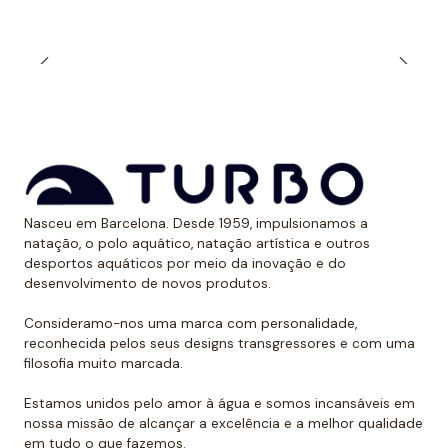
Muitos nadadores preferem a alça estreita durante o
treinamento ao ar livre quando expostos aos raios
solares. Dessa forma, evitam ter uma marca óbvia
devido ao bronzeado na pele.
*Este item é de tamanho menor do que o normal, por
isso recomendamos ir um tamanho maior do que o
habitual. No caso de compará-lo com o fato de banho
de alça larga Turbo, sugerimos optar por um tamanho
Nasceu em Barcelona. Desde 1959, impulsionamos a
menor, já que eles são um pouco maiores.
natação, o polo aquático, natação artística e outros
desportos aquáticos por meio da inovação e do
desenvolvimento de novos produtos.
Consideramo-nos uma marca com personalidade,
reconhecida pelos seus designs transgressores e com uma
filosofia muito marcada.
Estamos unidos pelo amor à água e somos incansáveis em
nossa missão de alcançar a excelência e a melhor qualidade
em tudo o que fazemos.