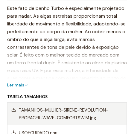
Este fato de banho Turbo é especialmente projetado
para nadar. As alças estreitas proporcionam total
liberdade de movimento e flexibilidade, adaptando-se
perfeitamente ao corpo da mulher. Ao cobrir menos o
ombro do que a alça larga, evita marcas
contrastantes de tons de pele devido à exposição
solar. É feito com o melhor tecido do mercado com
um forro frontal duplo. É resistente ao cloro da piscina
e aos raios UV. E por esse motivo, a intensidade de
suas cores é mantida com o uso repetido ao longo do
Ler mais
tempo.
TABELA TAMANHOS
É considerado um dos fatos de banho mais
resistentes do mundo.
TAMANHOS-MULHER-SIRENE-REVOLUTION-
PRORACER-WAVE-COMFORTSWIM.jpg
Destaques:
- Costuras reforçadas
USOECUIDADO.png