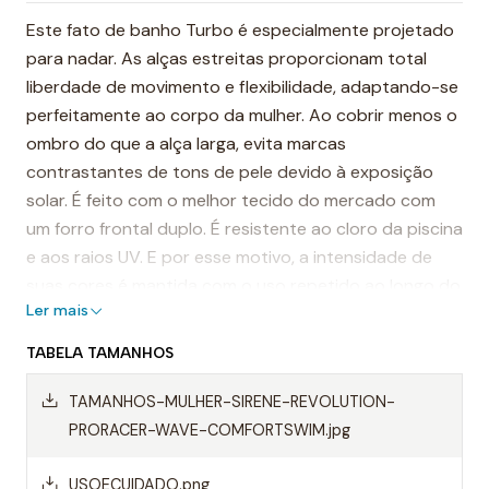
Este fato de banho Turbo é especialmente projetado
para nadar. As alças estreitas proporcionam total
liberdade de movimento e flexibilidade, adaptando-se
perfeitamente ao corpo da mulher. Ao cobrir menos o
ombro do que a alça larga, evita marcas
contrastantes de tons de pele devido à exposição
solar. É feito com o melhor tecido do mercado com
um forro frontal duplo. É resistente ao cloro da piscina
e aos raios UV. E por esse motivo, a intensidade de
suas cores é mantida com o uso repetido ao longo do
Ler mais
tempo.
TABELA TAMANHOS
É considerado um dos fatos de banho mais
resistentes do mundo.
TAMANHOS-MULHER-SIRENE-REVOLUTION-
PRORACER-WAVE-COMFORTSWIM.jpg
Destaques:
- Costuras reforçadas
USOECUIDADO.png