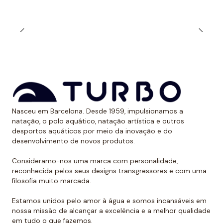
Muitos nadadores preferem a alça estreita durante o
treinamento ao ar livre quando expostos aos raios
solares. Dessa forma, evitam ter uma marca óbvia
devido ao bronzeado na pele.
*Este item é de tamanho menor do que o normal, por
isso recomendamos ir um tamanho maior do que o
habitual. No caso de compará-lo com o fato de banho
de alça larga Turbo, sugerimos optar por um tamanho
Nasceu em Barcelona. Desde 1959, impulsionamos a
menor, já que eles são um pouco maiores.
natação, o polo aquático, natação artística e outros
desportos aquáticos por meio da inovação e do
desenvolvimento de novos produtos.
Consideramo-nos uma marca com personalidade,
reconhecida pelos seus designs transgressores e com uma
filosofia muito marcada.
Estamos unidos pelo amor à água e somos incansáveis em
nossa missão de alcançar a excelência e a melhor qualidade
em tudo o que fazemos.