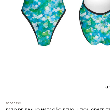
Ta
83028330