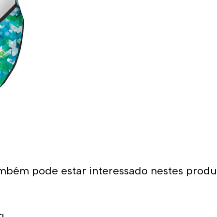
- Cores de longa duração
- Composição: 55% poliéster
Uso recomendado:
- Fato de banho perfeito pa
Graças à sua grande adaptab
uma opção muito confortável
Muitos nadadores preferem a
expostos aos raios solares.
bronzeado na pele.
*Este item é de tamanho me
mbém pode estar interessado nestes produ
tamanho maior do que o hab
alça larga Turbo, sugerimos
maiores.