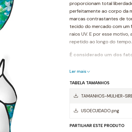
proporcionam total liberdad
perfeitamente ao corpo da mu
marcas contrastantes de tons
tecido do mercado com um for
raios UV. E por esse motivo,
repetido ao longo do tempo.
É considerado um dos fat
Destaques:
Ler mais
- Costuras reforçadas
TABELA TAMANHOS
-Alças finas
TAMANHOS-MULHER-SIR
- Forro frontal completo
USOECUIDADO.png
- Resistente ao cloro
PARTILHAR ESTE PRODUTO