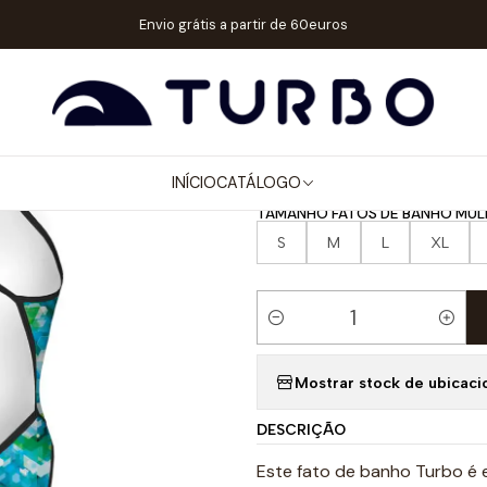
ER / MENINA
FATOS DE BANHO ALÇA FINA
FATO DE BANHO NATAÇ
Envio grátis a partir de 60euros
|
FATO DE BAN
ARROW
INÍCIO
CATÁLOGO
TAMANHO FATOS DE BANHO MUL
S
M
L
XL
Quantidade
Mostrar stock de ubicaci
DESCRIÇÃO
Este fato de banho Turbo é 