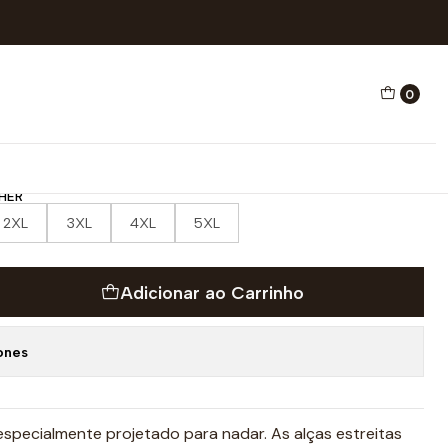
ÃO REVOLUTION ARROW
0
HO NATAÇÃO REVOLUTION
HER
2XL
3XL
4XL
5XL
Adicionar ao Carrinho
ones
especialmente projetado para nadar. As alças estreitas