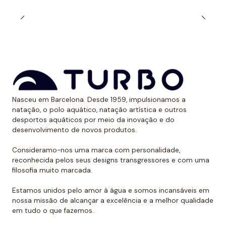
evita assaduras se o fato de banho se encaixar muito
bem.
*Este item é de tamanho menor do que o normal, por
isso recomendamos ir um tamanho maior do que o
habitual. No caso de compará-lo com o fato de banho
Turbo com alças finas, sugerimos optar por um
Nasceu em Barcelona. Desde 1959, impulsionamos a
tamanho maior, já que são um pouco menores.
natação, o polo aquático, natação artística e outros
desportos aquáticos por meio da inovação e do
desenvolvimento de novos produtos.
Consideramo-nos uma marca com personalidade,
reconhecida pelos seus designs transgressores e com uma
filosofia muito marcada.
Estamos unidos pelo amor à água e somos incansáveis em
nossa missão de alcançar a excelência e a melhor qualidade
em tudo o que fazemos.