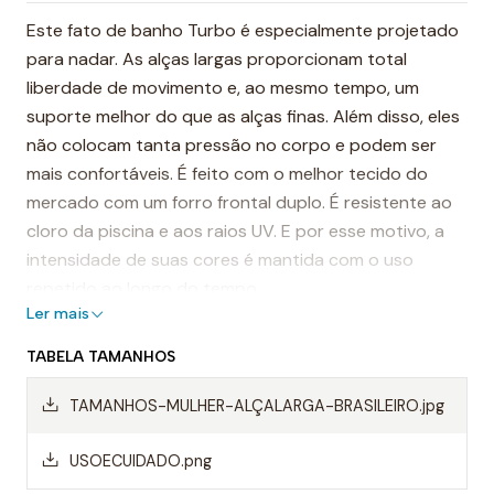
Este fato de banho Turbo é especialmente projetado
para nadar. As alças largas proporcionam total
liberdade de movimento e, ao mesmo tempo, um
suporte melhor do que as alças finas. Além disso, eles
não colocam tanta pressão no corpo e podem ser
mais confortáveis. É feito com o melhor tecido do
mercado com um forro frontal duplo. É resistente ao
cloro da piscina e aos raios UV. E por esse motivo, a
intensidade de suas cores é mantida com o uso
repetido ao longo do tempo.
Ler mais
É considerado, por muitos, o fato de banho mais
TABELA TAMANHOS
resistente do mundo.
TAMANHOS-MULHER-ALÇALARGA-BRASILEIRO.jpg
Destaques:
- Costuras reforçadas
USOECUIDADO.png