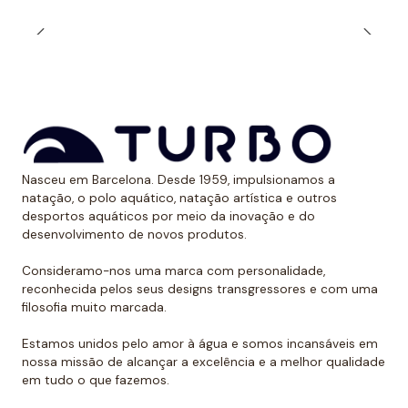
evita assaduras se o fato de banho se encaixar muito
bem.
*Este item é de tamanho menor do que o normal, por
isso recomendamos ir um tamanho maior do que o
habitual. No caso de compará-lo com o fato de banho
Turbo com alças finas, sugerimos optar por um
Nasceu em Barcelona. Desde 1959, impulsionamos a
tamanho maior, já que são um pouco menores.
natação, o polo aquático, natação artística e outros
desportos aquáticos por meio da inovação e do
desenvolvimento de novos produtos.
Consideramo-nos uma marca com personalidade,
reconhecida pelos seus designs transgressores e com uma
filosofia muito marcada.
Estamos unidos pelo amor à água e somos incansáveis em
nossa missão de alcançar a excelência e a melhor qualidade
em tudo o que fazemos.