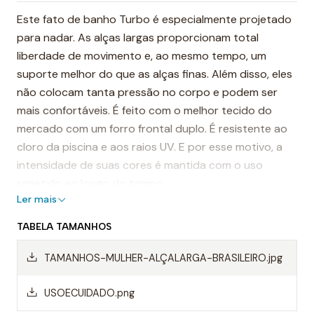
Este fato de banho Turbo é especialmente projetado
para nadar. As alças largas proporcionam total
liberdade de movimento e, ao mesmo tempo, um
suporte melhor do que as alças finas. Além disso, eles
não colocam tanta pressão no corpo e podem ser
mais confortáveis. É feito com o melhor tecido do
mercado com um forro frontal duplo. É resistente ao
cloro da piscina e aos raios UV. E por esse motivo, a
intensidade de suas cores é mantida com o uso
repetido ao longo do tempo.
Ler mais
É considerado, por muitos, o fato de banho mais
TABELA TAMANHOS
resistente do mundo.
TAMANHOS-MULHER-ALÇALARGA-BRASILEIRO.jpg
Destaques:
- Costuras reforçadas
USOECUIDADO.png