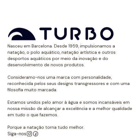
*Este item é de tamanho menor do que o normal, por
isso recomendamos ir um tamanho maior do que o
habitual. No caso de compará-lo com o fato de banho
Turbo com alças finas, sugerimos optar por um
Nasceu em Barcelona. Desde 1959, impulsionamos a
tamanho maior, já que são um pouco menores.
natação, o polo aquático, natação artística e outros
desportos aquáticos por meio da inovação e do
desenvolvimento de novos produtos.
Consideramo-nos uma marca com personalidade,
reconhecida pelos seus designs transgressores e com uma
filosofia muito marcada.
Estamos unidos pelo amor à água e somos incansáveis em
nossa missão de alcançar a excelência e a melhor qualidade
em tudo o que fazemos.
Porque a natação torna tudo melhor.
Siga-nos