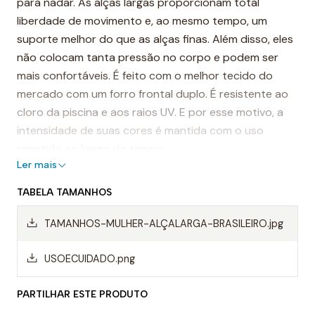
para nadar. As alças largas proporcionam total
liberdade de movimento e, ao mesmo tempo, um
suporte melhor do que as alças finas. Além disso, eles
não colocam tanta pressão no corpo e podem ser
mais confortáveis. É feito com o melhor tecido do
mercado com um forro frontal duplo. É resistente ao
cloro da piscina e aos raios UV. E por esse motivo, a
intensidade de suas cores é mantida com o uso
repetido ao longo do tempo.
Ler mais
É considerado, por muitos, o fato de banho mais
TABELA TAMANHOS
resistente do mundo.
TAMANHOS-MULHER-ALÇALARGA-BRASILEIRO.jpg
Destaques:
- Costuras reforçadas
USOECUIDADO.png
-Alças de ombro largas
PARTILHAR ESTE PRODUTO