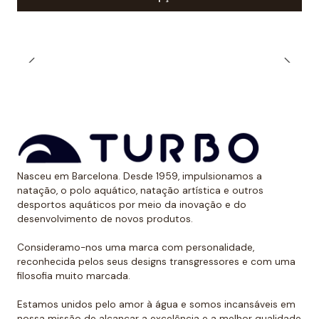
evita assaduras se o fato de banho se encaixar muito
bem.
*Este item é de tamanho menor do que o normal, por
isso recomendamos ir um tamanho maior do que o
habitual. No caso de compará-lo com o fato de banho
Turbo com alças finas, sugerimos optar por um
tamanho maior, já que são um pouco menores.
Nasceu em Barcelona. Desde 1959, impulsionamos a
natação, o polo aquático, natação artística e outros
desportos aquáticos por meio da inovação e do
desenvolvimento de novos produtos.
Consideramo-nos uma marca com personalidade,
reconhecida pelos seus designs transgressores e com uma
filosofia muito marcada.
Estamos unidos pelo amor à água e somos incansáveis em
nossa missão de alcançar a excelência e a melhor qualidade