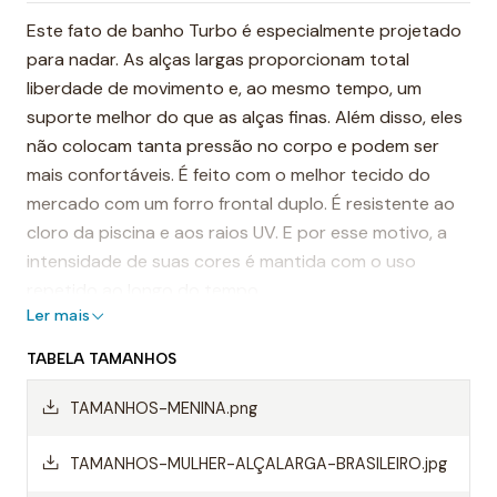
Este fato de banho Turbo é especialmente projetado
para nadar. As alças largas proporcionam total
liberdade de movimento e, ao mesmo tempo, um
suporte melhor do que as alças finas. Além disso, eles
não colocam tanta pressão no corpo e podem ser
mais confortáveis. É feito com o melhor tecido do
mercado com um forro frontal duplo. É resistente ao
cloro da piscina e aos raios UV. E por esse motivo, a
intensidade de suas cores é mantida com o uso
repetido ao longo do tempo.
Ler mais
É considerado, por muitos, o fato de banho mais
TABELA TAMANHOS
resistente do mundo.
TAMANHOS-MENINA.png
Destaques:
- Costuras reforçadas
TAMANHOS-MULHER-ALÇALARGA-BRASILEIRO.jpg