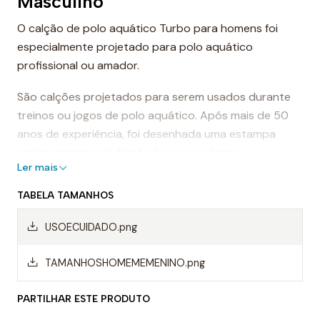
Masculino
O calção de polo aquático Turbo para homens foi
especialmente projetado para polo aquático
profissional ou amador.
São calções projetados para serem usados durante
treinos ou jogos de polo aquático. Após mais de 50
anos de experiência, foi desenhada uma estampa
extremamente confortável, que se adapta
Ler mais
perfeitamente ao corpo, proporcionando conforto e
sensação de leveza.
TABELA TAMANHOS
Dessa forma, os calções de polo aquático facilitam a
USOECUIDADO.png
mobilidade na água, evitando o arrasto da água e
permitindo um movimento mais rápido ao nadar.
TAMANHOSHOMEMEMENINO.png
Mas, sem dúvida, os calções Turbo são da melhor
PARTILHAR ESTE PRODUTO
qualidade, sempre utilizando materiais da mais alta