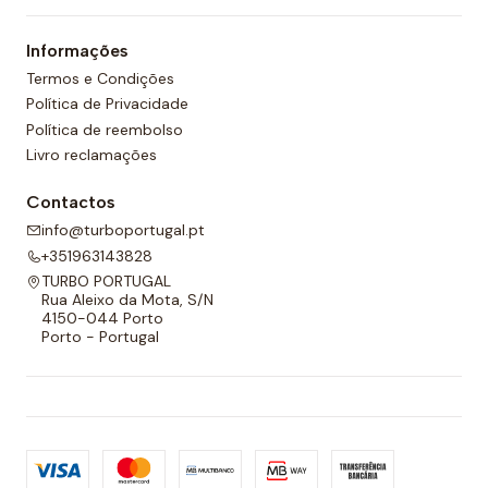
um forro completo na frente e nas costas e um
Informações
cordão ajustável para melhor adaptabilidade.
Termos e Condições
Política de Privacidade
Política de reembolso
Livro reclamações
Contactos
info@turboportugal.pt
+351963143828
TURBO PORTUGAL
Rua Aleixo da Mota, S/N
4150-044 Porto
Porto - Portugal