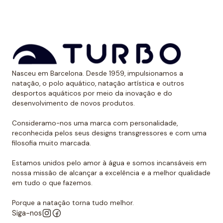
aos raios UV.
Dessa forma, as cores mantêm sua vitalidade por
muito tempo sem sofrer desgaste.
Uso recomendado de calção para
Nasceu em Barcelona. Desde 1959, impulsionamos a
polo aquático
natação, o polo aquático, natação artística e outros
desportos aquáticos por meio da inovação e do
Da Turbo recomendamos usar o calção para praticar
desenvolvimento de novos produtos.
polo aquático ou treinar natação. Como se encaixa
perfeitamente no corpo, dificulta que o jogador de
Consideramo-nos uma marca com personalidade,
reconhecida pelos seus designs transgressores e com uma
polo aquático seja agarrado pelos rivais, algo de vital
filosofia muito marcada.
importância. Além disso, nossos calções não arrastam
água durante o movimento, melhorando a mobilidade
Estamos unidos pelo amor à água e somos incansáveis em
do homem que os usa. É por isso que eles podem ser
nossa missão de alcançar a excelência e a melhor qualidade
em tudo o que fazemos.
usados sem qualquer problema para natação ou
desportos aquáticos semelhantes.
Porque a natação torna tudo melhor.
Siga-nos
Além disso, todos os calções de polo aquático têm