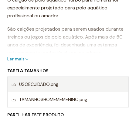
especialmente projetado para polo aquático
profissional ou amador.
São calções projetados para serem usados durante
treinos ou jogos de polo aquático. Após mais de 50
anos de experiência, foi desenhada uma estampa
extremamente confortável, que se adapta
Ler mais
perfeitamente ao corpo, proporcionando conforto e
sensação de leveza.
TABELA TAMANHOS
Dessa forma, os calções de polo aquático facilitam a
USOECUIDADO.png
mobilidade na água, evitando o arrasto da água e
permitindo um movimento mais rápido ao nadar.
TAMANHOSHOMEMEMENINO.png
Mas, sem dúvida, os calções Turbo são da melhor
PARTILHAR ESTE PRODUTO
qualidade, sempre utilizando materiais da mais alta
qualidade do mercado.