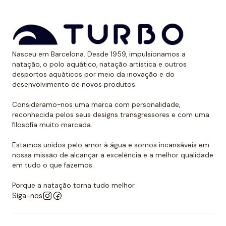
Dessa forma, as cores mantêm sua vitalidade por
muito tempo sem sofrer desgaste.
Uso recomendado de calção para
Nasceu em Barcelona. Desde 1959, impulsionamos a
polo aquático
natação, o polo aquático, natação artística e outros
desportos aquáticos por meio da inovação e do
Da Turbo recomendamos usar o calção para praticar
desenvolvimento de novos produtos.
polo aquático ou treinar natação. Como se encaixa
perfeitamente no corpo, dificulta que o jogador de
Consideramo-nos uma marca com personalidade,
reconhecida pelos seus designs transgressores e com uma
polo aquático seja agarrado pelos rivais, algo de vital
filosofia muito marcada.
importância. Além disso, nossos calções não arrastam
água durante o movimento, melhorando a mobilidade
Estamos unidos pelo amor à água e somos incansáveis em
do homem que os usa. É por isso que eles podem ser
nossa missão de alcançar a excelência e a melhor qualidade
em tudo o que fazemos.
usados sem qualquer problema para natação ou
desportos aquáticos semelhantes.
Porque a natação torna tudo melhor.
Siga-nos
Além disso, todos os calções de polo aquático têm
um forro completo na frente e nas costas e um