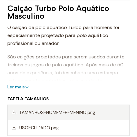
Calção Turbo Polo Aquático
Masculino
O calção de polo aquático Turbo para homens foi
especialmente projetado para polo aquático
profissional ou amador.
São calções projetados para serem usados durante
treinos ou jogos de polo aquático. Após mais de 50
anos de experiência, foi desenhada uma estampa
extremamente confortável, que se adapta
Ler mais
perfeitamente ao corpo, proporcionando conforto e
sensação de leveza.
TABELA TAMANHOS
Dessa forma, os calções de polo aquático facilitam a
TAMANHOS-HOMEM-E-MENINO.png
mobilidade na água, evitando o arrasto da água e
permitindo um movimento mais rápido ao nadar.
USOECUIDADO.png