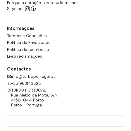
desportos aquáticos semelhantes.
Porque a natação torna tudo melhor.
Siga-nos
Além disso, todos os calções de polo aquático têm
um forro completo na frente e nas costas e um
Informações
cordão ajustável para melhor adaptabilidade.
Termos e Condições
Política de Privacidade
Política de reembolso
Livro reclamações
Contactos
info@turboportugal.pt
+351963143828
TURBO PORTUGAL
Rua Aleixo da Mota, S/N
4150-044 Porto
Porto - Portugal