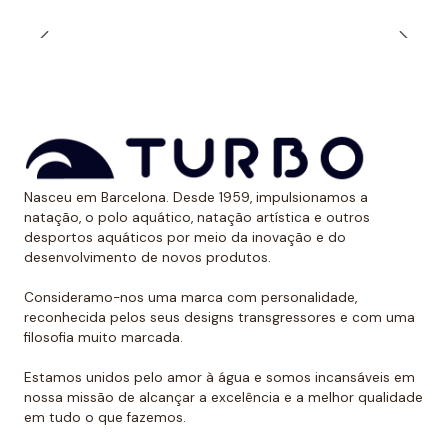
durabilidade ao longo do tempo. Além, é claro, de
calções projetados para serem resistentes ao cloro e
aos raios UV.
Dessa forma, as cores mantêm sua vitalidade por
muito tempo sem sofrer desgaste.
Uso recomendado de calção para
Nasceu em Barcelona. Desde 1959, impulsionamos a
polo aquático
natação, o polo aquático, natação artística e outros
desportos aquáticos por meio da inovação e do
Da Turbo recomendamos usar o calção para praticar
desenvolvimento de novos produtos.
polo aquático ou treinar natação. Como se encaixa
perfeitamente no corpo, dificulta que o jogador de
Consideramo-nos uma marca com personalidade,
reconhecida pelos seus designs transgressores e com uma
polo aquático seja agarrado pelos rivais, algo de vital
filosofia muito marcada.
importância. Além disso, nossos calções não arrastam
água durante o movimento, melhorando a mobilidade
Estamos unidos pelo amor à água e somos incansáveis em
do homem que os usa. É por isso que eles podem ser
nossa missão de alcançar a excelência e a melhor qualidade
em tudo o que fazemos.
usados sem qualquer problema para natação ou