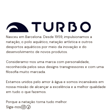
aos raios UV.
Dessa forma, as cores mantêm sua vitalidade por
muito tempo sem sofrer desgaste.
Uso recomendado de calção para
Nasceu em Barcelona. Desde 1959, impulsionamos a
polo aquático
natação, o polo aquático, natação artística e outros
desportos aquáticos por meio da inovação e do
Da Turbo recomendamos usar o calção para praticar
desenvolvimento de novos produtos.
polo aquático ou treinar natação. Como se encaixa
perfeitamente no corpo, dificulta que o jogador de
Consideramo-nos uma marca com personalidade,
reconhecida pelos seus designs transgressores e com uma
polo aquático seja agarrado pelos rivais, algo de vital
filosofia muito marcada.
importância. Além disso, nossos calções não arrastam
água durante o movimento, melhorando a mobilidade
Estamos unidos pelo amor à água e somos incansáveis em
do homem que os usa. É por isso que eles podem ser
nossa missão de alcançar a excelência e a melhor qualidade
em tudo o que fazemos.
usados sem qualquer problema para natação ou
desportos aquáticos semelhantes.
Porque a natação torna tudo melhor.
Siga-nos
Além disso, todos os calções de polo aquático têm