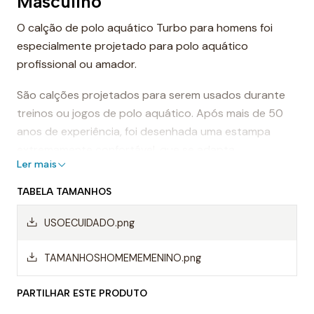
Masculino
O calção de polo aquático Turbo para homens foi
especialmente projetado para polo aquático
profissional ou amador.
São calções projetados para serem usados durante
treinos ou jogos de polo aquático. Após mais de 50
anos de experiência, foi desenhada uma estampa
extremamente confortável, que se adapta
Ler mais
perfeitamente ao corpo, proporcionando conforto e
sensação de leveza.
TABELA TAMANHOS
Dessa forma, os calções de polo aquático facilitam a
USOECUIDADO.png
mobilidade na água, evitando o arrasto da água e
permitindo um movimento mais rápido ao nadar.
TAMANHOSHOMEMEMENINO.png
Mas, sem dúvida, os calções Turbo são da melhor
PARTILHAR ESTE PRODUTO
qualidade, sempre utilizando materiais da mais alta