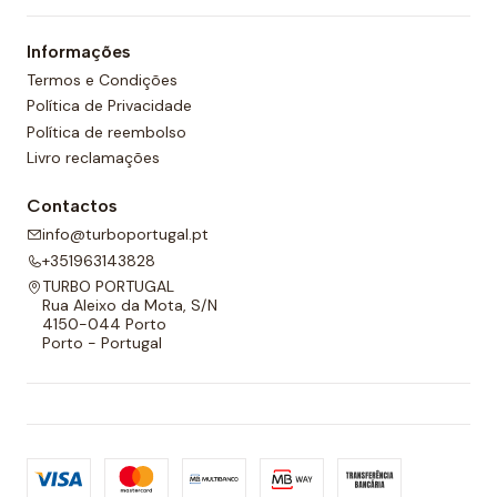
um forro completo na frente e nas costas e um
Informações
cordão ajustável para melhor adaptabilidade.
Termos e Condições
Política de Privacidade
Política de reembolso
Livro reclamações
Contactos
info@turboportugal.pt
+351963143828
TURBO PORTUGAL
Rua Aleixo da Mota, S/N
4150-044 Porto
Porto - Portugal