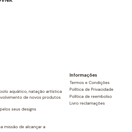
OVNIK
costas e um cordão ajustáve
Ver opções
Informações
Termos e Condições
Política de Privacidade
olo aquático, natação artística
Política de reembolso
nvolvimento de novos produtos.
Livro reclamações
elos seus designs
a missão de alcançar a