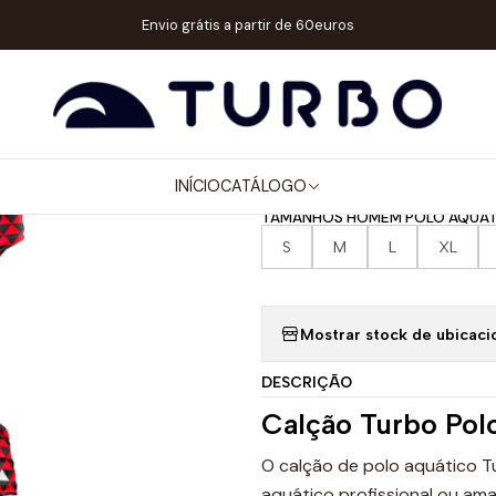
EM / MENINO
CALÇÕES WP / NATAÇÃO
CALÇÃO POLO AQUÁTICO 
Envio grátis a partir de 60euros
|
CALÇÃO POL
HEAD MAORI
INÍCIO
CATÁLOGO
TAMANHOS HOMEM POLO AQUÁT
S
M
L
XL
Mostrar stock de ubicaci
DESCRIÇÃO
Calção Turbo Pol
O calção de polo aquático T
aquático profissional ou ama