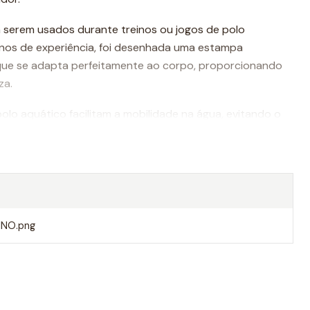
 serem usados durante treinos ou jogos de polo
nos de experiência, foi desenhada uma estampa
que se adapta perfeitamente ao corpo, proporcionando
za.
olo aquático facilitam a mobilidade na água, evitando o
o um movimento mais rápido ao nadar.
Turbo são da melhor qualidade, sempre utilizando
dade do mercado.
lhores calções do mundo.
NO.png
e um calção masculino Turbo polo
o para polo aquático profissional deve ser da mais alta
tecido anticloro. A qualidade dos materiais, a aderência