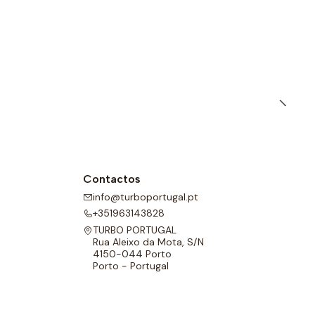
l para melhor adaptabilidade.
Contactos
info@turboportugal.pt
+351963143828
TURBO PORTUGAL
Rua Aleixo da Mota, S/N
4150-044 Porto
Porto - Portugal