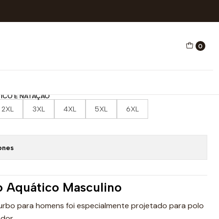
E NATAÇÃO HEAD MAORI
0
O AQUÁTICO E NATAÇÃO
ICO E NATAÇÃO
2XL
3XL
4XL
5XL
6XL
ones
o Aquático Masculino
urbo para homens foi especialmente projetado para polo
dor.