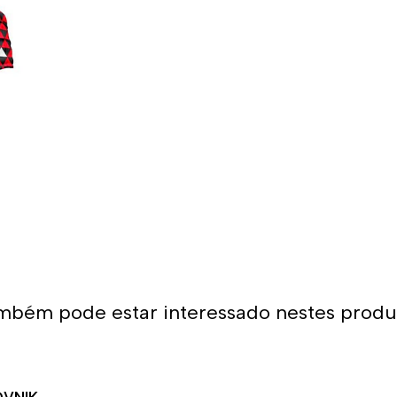
do traje ao corpo e sua erg
É por isso que os calções d
com os melhores materiais,
camada de tecido para promo
calções projetados para sere
Dessa forma, as cores mantê
Uso recomendado 
Da Turbo recomendamos usar 
natação. Como se encaixa pe
aquático seja agarrado pelos 
calções não arrastam água 
mbém pode estar interessado nestes produ
homem que os usa. É por is
para natação ou desportos 
Além disso, todos os calçõe