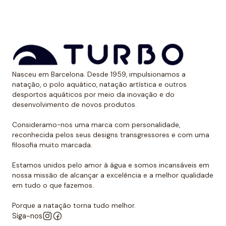
aos raios UV.
Dessa forma, as cores mantêm sua vitalidade por
muito tempo sem sofrer desgaste.
Uso recomendado de calção para
Nasceu em Barcelona. Desde 1959, impulsionamos a
polo aquático
natação, o polo aquático, natação artística e outros
desportos aquáticos por meio da inovação e do
Da Turbo recomendamos usar o calção para praticar
desenvolvimento de novos produtos.
polo aquático ou treinar natação. Como se encaixa
perfeitamente no corpo, dificulta que o jogador de
Consideramo-nos uma marca com personalidade,
reconhecida pelos seus designs transgressores e com uma
polo aquático seja agarrado pelos rivais, algo de vital
filosofia muito marcada.
importância. Além disso, nossos calções não arrastam
água durante o movimento, melhorando a mobilidade
Estamos unidos pelo amor à água e somos incansáveis em
do homem que os usa. É por isso que eles podem ser
nossa missão de alcançar a excelência e a melhor qualidade
em tudo o que fazemos.
usados sem qualquer problema para natação ou
desportos aquáticos semelhantes.
Porque a natação torna tudo melhor.
Siga-nos
Além disso, todos os calções de polo aquático têm