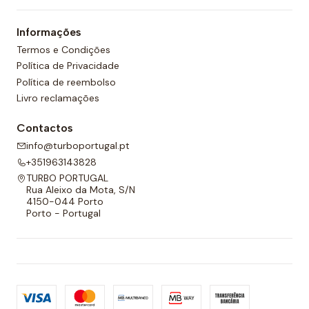
um forro completo na frente e nas costas e um
Informações
cordão ajustável para melhor adaptabilidade.
Termos e Condições
Política de Privacidade
Política de reembolso
Livro reclamações
Contactos
info@turboportugal.pt
+351963143828
TURBO PORTUGAL
Rua Aleixo da Mota, S/N
4150-044 Porto
Porto - Portugal