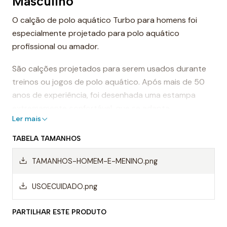
Masculino
O calção de polo aquático Turbo para homens foi
especialmente projetado para polo aquático
profissional ou amador.
São calções projetados para serem usados durante
treinos ou jogos de polo aquático. Após mais de 50
anos de experiência, foi desenhada uma estampa
extremamente confortável, que se adapta
Ler mais
perfeitamente ao corpo, proporcionando conforto e
sensação de leveza.
TABELA TAMANHOS
Dessa forma, os calções de polo aquático facilitam a
TAMANHOS-HOMEM-E-MENINO.png
mobilidade na água, evitando o arrasto da água e
permitindo um movimento mais rápido ao nadar.
USOECUIDADO.png
Mas, sem dúvida, os calções Turbo são da melhor
PARTILHAR ESTE PRODUTO
qualidade, sempre utilizando materiais da mais alta