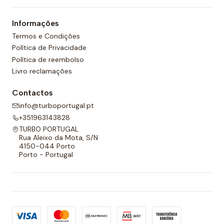
um forro completo na frente e nas costas e um
Informações
cordão ajustável para melhor adaptabilidade.
Termos e Condições
Política de Privacidade
Política de reembolso
Livro reclamações
Contactos
info@turboportugal.pt
+351963143828
TURBO PORTUGAL
Rua Aleixo da Mota, S/N
4150-044 Porto
Porto - Portugal