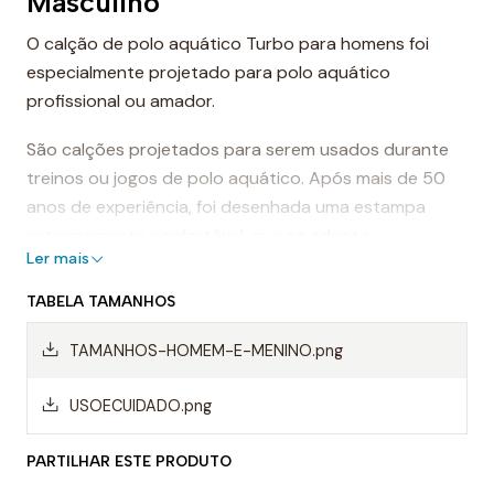
Masculino
O calção de polo aquático Turbo para homens foi
especialmente projetado para polo aquático
profissional ou amador.
São calções projetados para serem usados durante
treinos ou jogos de polo aquático. Após mais de 50
anos de experiência, foi desenhada uma estampa
extremamente confortável, que se adapta
Ler mais
perfeitamente ao corpo, proporcionando conforto e
sensação de leveza.
TABELA TAMANHOS
Dessa forma, os calções de polo aquático facilitam a
TAMANHOS-HOMEM-E-MENINO.png
mobilidade na água, evitando o arrasto da água e
permitindo um movimento mais rápido ao nadar.
USOECUIDADO.png
Mas, sem dúvida, os calções Turbo são da melhor
PARTILHAR ESTE PRODUTO
qualidade, sempre utilizando materiais da mais alta