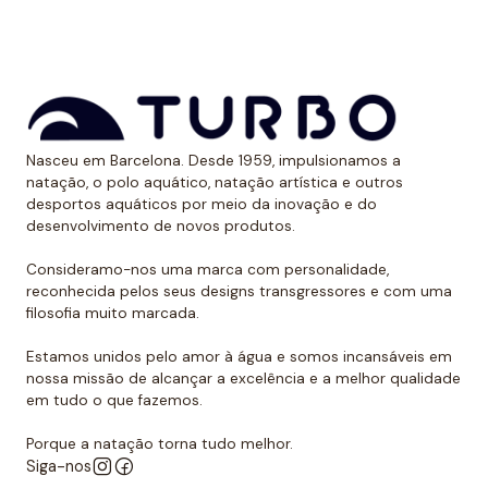
aos raios UV.
Dessa forma, as cores mantêm sua vitalidade por
muito tempo sem sofrer desgaste.
Uso recomendado de calção para
Nasceu em Barcelona. Desde 1959, impulsionamos a
polo aquático
natação, o polo aquático, natação artística e outros
desportos aquáticos por meio da inovação e do
Da Turbo recomendamos usar o calção para praticar
desenvolvimento de novos produtos.
polo aquático ou treinar natação. Como se encaixa
perfeitamente no corpo, dificulta que o jogador de
Consideramo-nos uma marca com personalidade,
reconhecida pelos seus designs transgressores e com uma
polo aquático seja agarrado pelos rivais, algo de vital
filosofia muito marcada.
importância. Além disso, nossos calções não arrastam
água durante o movimento, melhorando a mobilidade
Estamos unidos pelo amor à água e somos incansáveis em
do homem que os usa. É por isso que eles podem ser
nossa missão de alcançar a excelência e a melhor qualidade
em tudo o que fazemos.
usados sem qualquer problema para natação ou
desportos aquáticos semelhantes.
Porque a natação torna tudo melhor.
Siga-nos
Além disso, todos os calções de polo aquático têm