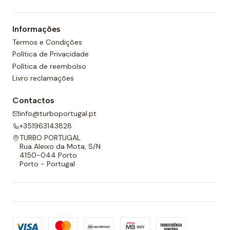
Além disso, todos os calções de polo aquático têm
um forro completo na frente e nas costas e um
Informações
cordão ajustável para melhor adaptabilidade.
Termos e Condições
Política de Privacidade
Política de reembolso
Livro reclamações
Contactos
info@turboportugal.pt
+351963143828
TURBO PORTUGAL
Rua Aleixo da Mota, S/N
4150-044 Porto
Porto - Portugal