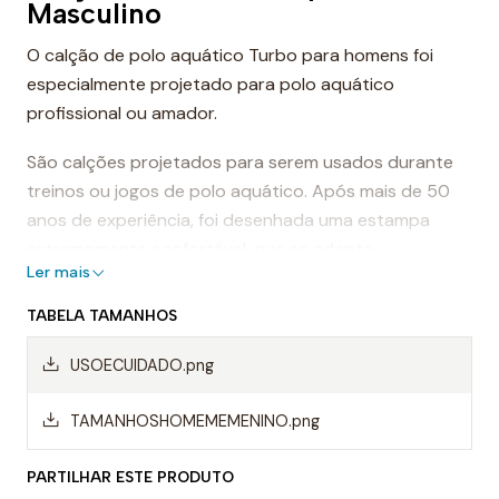
Masculino
O calção de polo aquático Turbo para homens foi
especialmente projetado para polo aquático
profissional ou amador.
São calções projetados para serem usados durante
treinos ou jogos de polo aquático. Após mais de 50
anos de experiência, foi desenhada uma estampa
extremamente confortável, que se adapta
Ler mais
perfeitamente ao corpo, proporcionando conforto e
sensação de leveza.
TABELA TAMANHOS
Dessa forma, os calções de polo aquático facilitam a
USOECUIDADO.png
mobilidade na água, evitando o arrasto da água e
permitindo um movimento mais rápido ao nadar.
TAMANHOSHOMEMEMENINO.png
Mas, sem dúvida, os calções Turbo são da melhor
PARTILHAR ESTE PRODUTO
qualidade, sempre utilizando materiais da mais alta