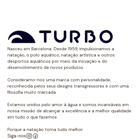
aos raios UV.
Dessa forma, as cores mantêm sua vitalidade por
muito tempo sem sofrer desgaste.
Uso recomendado de calção para
Nasceu em Barcelona. Desde 1959, impulsionamos a
polo aquático
natação, o polo aquático, natação artística e outros
desportos aquáticos por meio da inovação e do
Da Turbo recomendamos usar o calção para praticar
desenvolvimento de novos produtos.
polo aquático ou treinar natação. Como se encaixa
perfeitamente no corpo, dificulta que o jogador de
Consideramo-nos uma marca com personalidade,
reconhecida pelos seus designs transgressores e com uma
polo aquático seja agarrado pelos rivais, algo de vital
filosofia muito marcada.
importância. Além disso, nossos calções não arrastam
água durante o movimento, melhorando a mobilidade
Estamos unidos pelo amor à água e somos incansáveis em
do homem que os usa. É por isso que eles podem ser
nossa missão de alcançar a excelência e a melhor qualidade
em tudo o que fazemos.
usados sem qualquer problema para natação ou
desportos aquáticos semelhantes.
Porque a natação torna tudo melhor.
Siga-nos