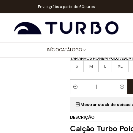
EM / MENINO
CALÇÕES WP / NATAÇÃO
CALÇÃO POLO AQUÁTICO 
Envio grátis a partir de 60euros
|
CALÇÃO POL
CARPA FLOR
INÍCIO
CATÁLOGO
TAMANHOS HOMEM POLO AQUÁT
S
M
L
XL
Quantidade
Mostrar stock de ubicaci
DESCRIÇÃO
Calção Turbo Pol