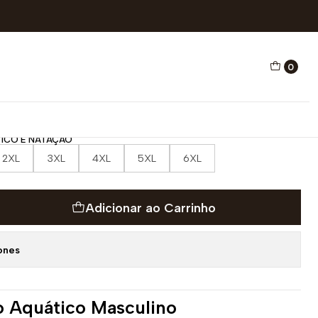
E NATAÇÃO CARPA FLOR
0
O AQUÁTICO E NATAÇÃO
ICO E NATAÇÃO
2XL
3XL
4XL
5XL
6XL
Adicionar ao Carrinho
ones
o Aquático Masculino