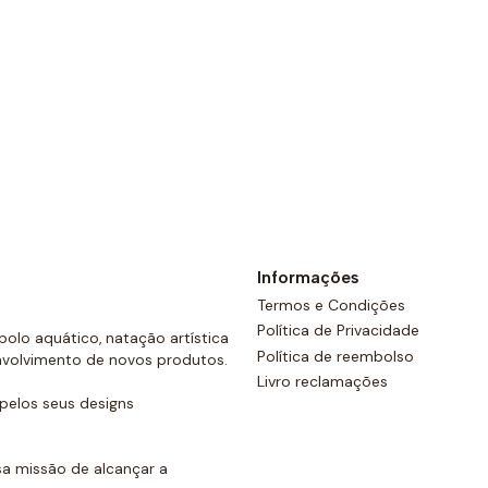
Além disso, todos os calçõe
costas e um cordão ajustáve
Ver opções
Informações
Termos e Condições
Política de Privacidade
olo aquático, natação artística
Política de reembolso
nvolvimento de novos produtos.
Livro reclamações
elos seus designs
a missão de alcançar a