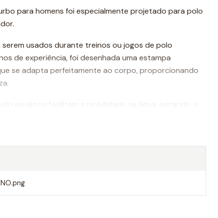
urbo para homens foi especialmente projetado para polo
dor.
 serem usados durante treinos ou jogos de polo
nos de experiência, foi desenhada uma estampa
que se adapta perfeitamente ao corpo, proporcionando
za.
olo aquático facilitam a mobilidade na água, evitando o
o um movimento mais rápido ao nadar.
Turbo são da melhor qualidade, sempre utilizando
dade do mercado.
lhores calções do mundo.
NO.png
e um calção masculino Turbo polo