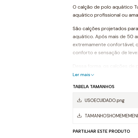
O calção de polo aquático T
aquático profissional ou ama
São calções projetados para
aquático. Após mais de 50 a
extremamente confortável, 
conforto e sensação de leve
Dessa forma, os calções de p
arrasto da água e permitind
Ler mais
TABELA TAMANHOS
Mas, sem dúvida, os calções 
materiais da mais alta quali
USOECUIDADO.png
Isso é o que os torna os me
TAMANHOSHOMEMEMENI
Características d
aquático
PARTILHAR ESTE PRODUTO