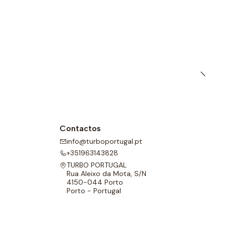
s de polo aquático têm um forro completo na frente e nas
l para melhor adaptabilidade.
Contactos
info@turboportugal.pt
+351963143828
TURBO PORTUGAL
Rua Aleixo da Mota, S/N
4150-044 Porto
Porto - Portugal