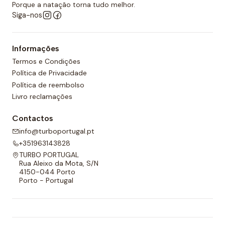
desportos aquáticos semelhantes.
Porque a natação torna tudo melhor.
Siga-nos
Além disso, todos os calções de polo aquático têm
um forro completo na frente e nas costas e um
Informações
cordão ajustável para melhor adaptabilidade.
Termos e Condições
Política de Privacidade
Política de reembolso
Livro reclamações
Contactos
info@turboportugal.pt
+351963143828
TURBO PORTUGAL
Rua Aleixo da Mota, S/N
4150-044 Porto
Porto - Portugal