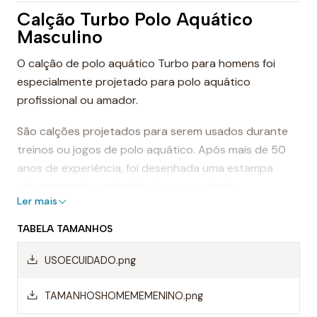
Calção Turbo Polo Aquático
Masculino
O calção de polo aquático Turbo para homens foi
especialmente projetado para polo aquático
profissional ou amador.
São calções projetados para serem usados durante
treinos ou jogos de polo aquático. Após mais de 50
anos de experiência, foi desenhada uma estampa
extremamente confortável, que se adapta
Ler mais
perfeitamente ao corpo, proporcionando conforto e
sensação de leveza.
TABELA TAMANHOS
Dessa forma, os calções de polo aquático facilitam a
USOECUIDADO.png
mobilidade na água, evitando o arrasto da água e
permitindo um movimento mais rápido ao nadar.
TAMANHOSHOMEMEMENINO.png