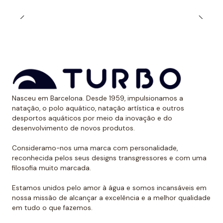
durabilidade ao longo do tempo. Além, é claro, de
calções projetados para serem resistentes ao cloro e
aos raios UV.
Dessa forma, as cores mantêm sua vitalidade por
muito tempo sem sofrer desgaste.
Uso recomendado de calção para
Nasceu em Barcelona. Desde 1959, impulsionamos a
polo aquático
natação, o polo aquático, natação artística e outros
desportos aquáticos por meio da inovação e do
Da Turbo recomendamos usar o calção para praticar
desenvolvimento de novos produtos.
polo aquático ou treinar natação. Como se encaixa
perfeitamente no corpo, dificulta que o jogador de
Consideramo-nos uma marca com personalidade,
reconhecida pelos seus designs transgressores e com uma
polo aquático seja agarrado pelos rivais, algo de vital
filosofia muito marcada.
importância. Além disso, nossos calções não arrastam
água durante o movimento, melhorando a mobilidade
Estamos unidos pelo amor à água e somos incansáveis em
do homem que os usa. É por isso que eles podem ser
nossa missão de alcançar a excelência e a melhor qualidade
em tudo o que fazemos.
usados sem qualquer problema para natação ou