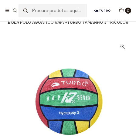
Envio grátis a partir de 60euros
0
Início
Catálogo
ACESSÓRIOS
BOLAS WP
BOLA POLO AQUÁTICO KAP7+TURBO TAMANHO 3 TRICOLOR