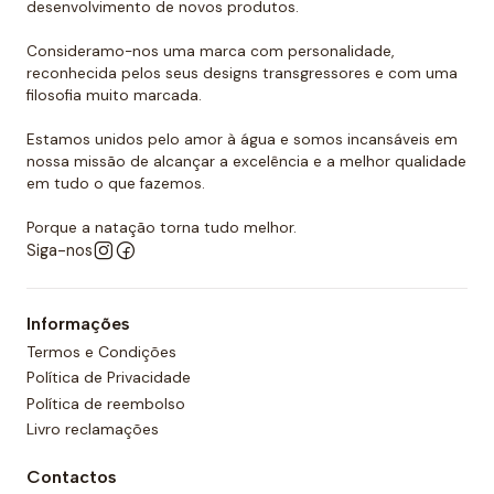
maioria dos tipos de manchas e também não permite
desenvolvimento de novos produtos.
que o ar escape do interior.
Consideramo-nos uma marca com personalidade,
reconhecida pelos seus designs transgressores e com uma
filosofia muito marcada.
Estamos unidos pelo amor à água e somos incansáveis em
nossa missão de alcançar a excelência e a melhor qualidade
em tudo o que fazemos.
Porque a natação torna tudo melhor.
Siga-nos
Informações
Termos e Condições
Política de Privacidade
Política de reembolso
Livro reclamações
Contactos