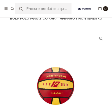
Envio grátis a partir de 60euros
0
Início
Catálogo
ACESSÓRIOS
BOLAS WP
BOLA POLO AQUÁTICO KAP7 TAMANHO 1 MONTENEGRO