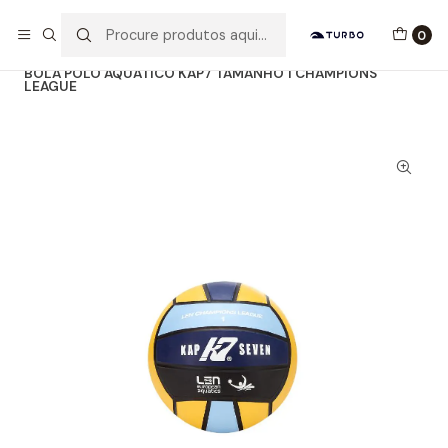
Envio grátis a partir de 60euros
0
Início
Catálogo
ACESSÓRIOS
BOLAS WP
BOLA POLO AQUÁTICO KAP7 TAMANHO 1 CHAMPIONS
LEAGUE